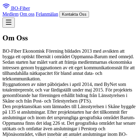
BO-Fiber
Medlem
Om oss
Felanmälan
Kontakta Oss
Om Oss
BO-Fiber Ekonomisk Förening bildades 2013 med avsikten att
bygga ett optiskt fibernät i området Oppmanna-Barum med omnejd.
Sedan starten har målet varit att främja medlemmarnas ekonomiska
intressen genom byggnationen av ett eget kommunikationsnät för att
tillhandahålla nätkapacitet för bland annat data- och
telekommunikation.
Byggnationen av nätet påbörjades i april 2014, med ByNet som
totalentreprenör, och var färdigställt under maj 2015. För projektets
genomförande har föreningen erhållit bidrag från Länsstyrelsen i
Skåne och från Post- och Telestyrelsen (PTS).
Den projektansökan som lämnades till Länsstyrelsen i Skåne byggde
på 135 st anslutningar. Efter projektstarten har det tillkommit fler
anslutningar och inom det ursprungliga geografiska området Barum-
Oppmanna finns det idag 226 st. Det geografiska området har senare
utökats och omfattar även anslutningar i Perstorp och
Mjönäsområdet, vilket innebär att antalet anslutningar inom BO-