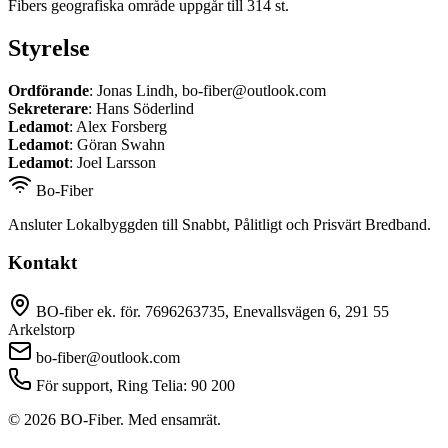
Fibers geografiska område uppgår till 314 st.
Styrelse
Ordförande
: Jonas Lindh
, bo-fiber@outlook.com
Sekreterare
: Hans Söderlind
Ledamot
: Alex Forsberg
Ledamot
: Göran Swahn
Ledamot
: Joel Larsson
Bo-Fiber
Ansluter Lokalbyggden till Snabbt, Pålitligt och Prisvärt Bredband.
Kontakt
BO-fiber ek. för. 7696263735, Enevallsvägen 6, 291 55
Arkelstorp
bo-fiber@outlook.com
För support, Ring Telia: 90 200
© 2026 BO-Fiber. Med ensamrät.