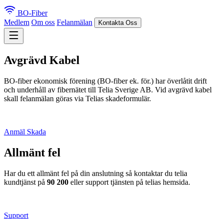
BO-Fiber
Medlem
Om oss
Felanmälan
Kontakta Oss
Avgrävd Kabel
BO-fiber ekonomisk förening (BO-fiber ek. för.) har överlåtit drift
och underhåll av fibernätet till Telia Sverige AB. Vid avgrävd kabel
skall felanmälan göras via Telias skadeformulär.
Anmäl Skada
Allmänt fel
Har du ett allmänt fel på din anslutning så kontaktar du telia
kundtjänst på
90 200
eller support tjänsten på telias hemsida.
Support