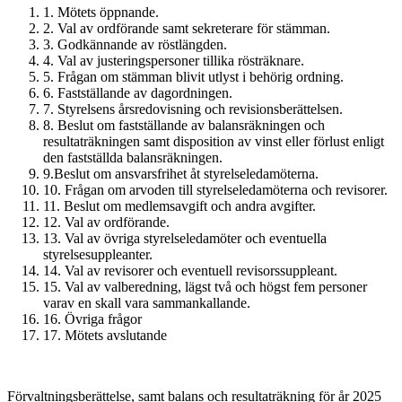
1. Mötets öppnande.
2. Val av ordförande samt sekreterare för stämman.
3. Godkännande av röstlängden.
4. Val av justeringspersoner tillika rösträknare.
5. Frågan om stämman blivit utlyst i behörig ordning.
6. Fastställande av dagordningen.
7. Styrelsens årsredovisning och revisionsberättelsen.
8. Beslut om fastställande av balansräkningen och
resultaträkningen samt disposition av vinst eller förlust enligt
den fastställda balansräkningen.
9.Beslut om ansvarsfrihet åt styrelseledamöterna.
10. Frågan om arvoden till styrelseledamöterna och revisorer.
11. Beslut om medlemsavgift och andra avgifter.
12. Val av ordförande.
13. Val av övriga styrelseledamöter och eventuella
styrelsesuppleanter.
14. Val av revisorer och eventuell revisorssuppleant.
15. Val av valberedning, lägst två och högst fem personer
varav en skall vara sammankallande.
16. Övriga frågor
17. Mötets avslutande
Förvaltningsberättelse, samt balans och resultaträkning för år 2025