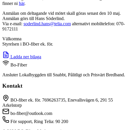
finner ni
här
.
Anmälan om deltagande vid mötet skall göras senast den 10 maj.
Anmälan görs till Hans Söderlind.
Via e-mail:
soderlind.hans@telia.com
alternativt mobiltelefon: 070-
9172111
Välkomna
Styrelsen i BO-fiber ek. för.
Ladda ner bilaga
Bo-Fiber
Ansluter Lokalbyggden till Snabbt, Pålitligt och Prisvärt Bredband.
Kontakt
BO-fiber ek. för. 7696263735, Enevallsvägen 6, 291 55
Arkelstorp
bo-fiber@outlook.com
För support, Ring Telia: 90 200